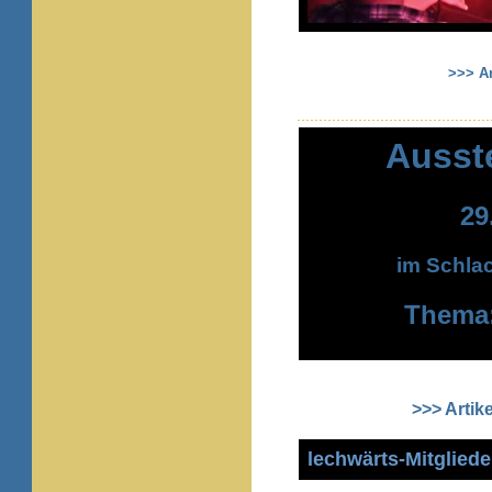
>>> Ar
Ausste
29
im Schlac
Thema:
>>> Artik
lechwärts-Mitglie