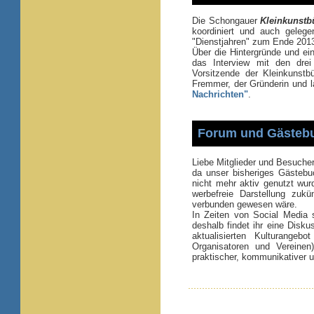
Die Schongauer
Kleinkunstb
koordiniert und auch geleg
"Dienstjahren" zum Ende 2013 
Über die Hintergründe und ein
das Interview mit den drei 
Vorsitzende der Kleinkunstbüh
Fremmer, der Gründerin und l
Nachrichten"
.
Forum und Gästebu
Liebe Mitglieder und Besucher
da unser bisheriges Gästebu
nicht mehr aktiv genutzt wurd
werbefreie Darstellung zuk
verbunden gewesen wäre.
In Zeiten von Social Media 
deshalb findet ihr eine Disk
aktualisierten Kulturange
Organisatoren und Vereine
praktischer, kommunikativer u