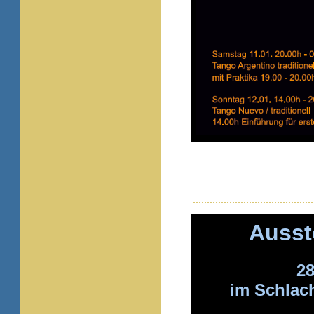
Ausste
28
im Schlach