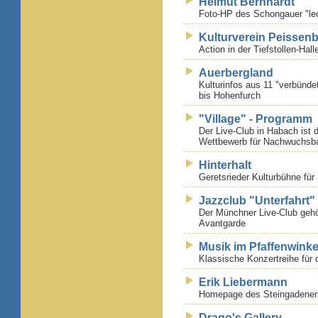
Helmut Bernhardt
Foto-HP des Schongauer "lec
Kulturverein Peissen
Action in der Tiefstollen-Hall
Auerbergland
Kulturinfos aus 11 "verbün
bis Hohenfurch
"Village" - Programm
Der Live-Club in Habach ist d
Wettbewerb für Nachwuchsba
Hinterhalt
Geretsrieder Kulturbühne für
Jazzclub "Unterfahrt" 
Der Münchner Live-Club gehör
Avantgarde
Musik im Pfaffenwinke
Klassische Konzertreihe für d
Erik Liebermann
Homepage des Steingadener 
Drago's Gallery