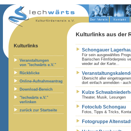
Kulturlinks aus der 
Kulturlinks
Schongauer Lagerha
Für sein ausgewähltes Progra
Bairischen Filmförderpreis v
Veranstaltungen
wieder auf der Karte...
von "lechwärts e.V."
Rückblicke
Veranstaltungskalen
Übersicht aller eingetragene
Online-Aufnahmeantrag
dort einfach anmelden - auc
Download-Bereich
Kulze Schwabniederh
Theater, Musik, Lesungen
"lechwärts e.V."
verlinken
Fotoclub Schongau
zurück zur Startseite
Fotos, Tipps & Tricks, Konta
Fotogruppe Altenstad