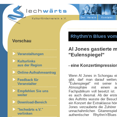
Rhythm'n Blues vom
Vorschau
Al Jones gastierte 
Veranstaltungen
"Eulenspiegel"
Kulturlinks
aus der Region
- eine Konzertimpressio
Online-Aufnahmeantrag
Wenn Al Jones in Schongau ei
gibt, darf man darauf wette
Feedback für
"Eulenspiegel" mit seiner t
Veranstalter
Atmosphäre mit einem aus
Empfehlen Sie uns
Fachpublikum voll besetzt ist.
weiter
es auch diesmal. Ab der ers
des Auftritts wusste der Besuc
Download-Bereich
ein Konzert der Extraklasse hö
Jones verzauberte die Zuhörer
"lechwärts e.V."
unnachahmlichen Gitarrenspi
verlinken
authentischer Rhythm'n'Blue