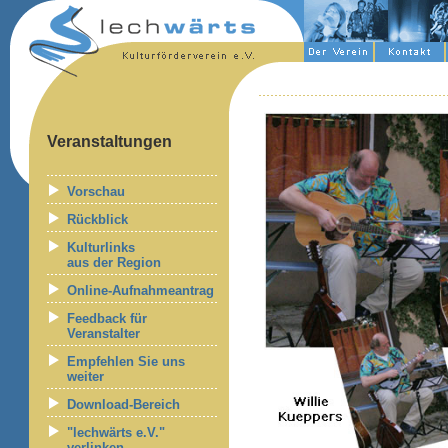
Veranstaltungen
Vorschau
Rückblick
Kulturlinks
aus der Region
Online-Aufnahmeantrag
Feedback für
Veranstalter
Empfehlen Sie uns
weiter
Download-Bereich
"lechwärts e.V."
verlinken