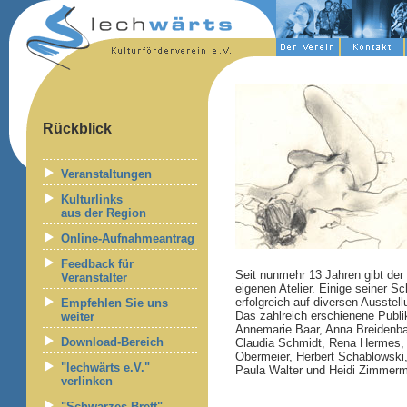
Rückblick
Veranstaltungen
Kulturlinks
aus der Region
Online-Aufnahmeantrag
Feedback für
Seit nunmehr 13 Jahren gibt de
Veranstalter
eigenen Atelier. Einige seiner S
erfolgreich auf diversen Ausstel
Empfehlen Sie uns
Das zahlreich erschienene Publ
weiter
Annemarie Baar, Anna Breidenbac
Download-Bereich
Claudia Schmidt, Rena Hermes, 
Obermeier, Herbert Schablowski,
"lechwärts e.V."
Paula Walter und Heidi Zimmer
verlinken
"Schwarzes Brett" -