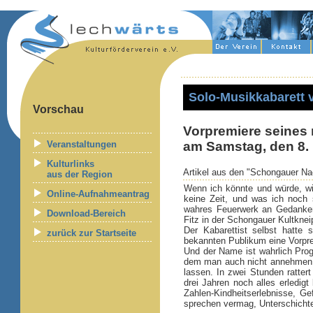
Solo-Musikkabarett 
Vorschau
Vorpremiere seine
Veranstaltungen
am Samstag, den 8.
Kulturlinks
Artikel aus den "Schongauer Nac
aus der Region
Wenn ich könnte und würde, wi
Online-Aufnahmeantrag
keine Zeit, und was ich noch 
wahres Feuerwerk an Gedankens
Download-Bereich
Fitz in der Schongauer Kultknei
Der Kabarettist selbst hatte 
zurück zur Startseite
bekannten Publikum eine Vorpre
Und der Name ist wahrlich Prog
dem man auch nicht annehmen wü
lassen. In zwei Stunden ratter
drei Jahren noch alles erledig
Zahlen-Kindheitserlebnisse, Ge
sprechen vermag, Unterschichte