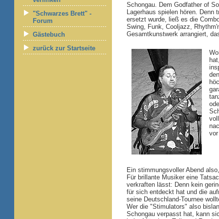
Schongau. Dem Godfather of Soul
Lagerhaus spielen hören. Denn t
"Schwarzes Brett" -
ersetzt wurde, ließ es die Comb
Forum
Swing, Funk, Cooljazz, Rhythm'
Gesamtkunstwerk arrangiert, das
Gästebuch
zurück zur Startseite
Woh
hat
ins
den
höc
gar
tan
ode
Sch
vol
nac
vor
Ein stimmungsvoller Abend also
Für brillante Musiker eine Tats
verkraften lässt: Denn kein geri
für sich entdeckt hat und die a
seine Deutschland-Tournee wollt
Wer die "Stimulators" also bisla
Schongau verpasst hat, kann s