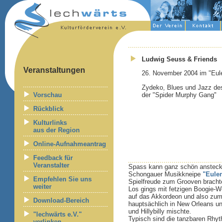
Ludwig Seuss & Friends
Veranstaltungen
26. November 2004 im "Eul
Zydeko, Blues und Jazz de
Vorschau
der "Spider Murphy Gang"
Rückblick
Kulturlinks
aus der Region
Online-Aufnahmeantrag
Feedback für
Veranstalter
Spass kann ganz schön anstecke
Schongauer Musikkneipe
"Eule
Empfehlen Sie uns
Spielfreude zum Grooven bracht
weiter
Los gings mit fetzigen Boogie-W
auf das Akkordeon und also zum 
Download-Bereich
hauptsächlich in New Orleans un
und Hillybilly mischte.
"lechwärts e.V."
Typisch sind die tanzbaren Rhyt
verlinken