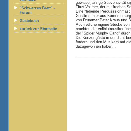
gewisse jazzige Subversivität ei
Titus Vollmer, der mit frechen So
"Schwarzes Brett" -
Eine "lebende Percusssionmasch
Forum
Gasttrommler aus Kamerun sorgte
von Drummer Peter Kraus und B
Gästebuch
Auch etliche eigene Stücke von
zurück zur Startseite
brachten die Vollblutmusiker üb
der "Spider Murphy Gang" durc
Die Konzertgäste in der dicht b
fordern und den Musikern auf die
dazugewonnen haben...