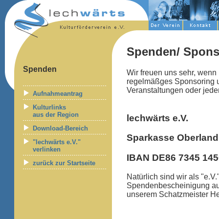
Spenden/ Spons
Spenden
Wir freuen uns sehr, wenn 
regelmäßges Sponsoring unt
Veranstaltungen oder jede
Aufnahmeantrag
Kulturlinks
aus der Region
lechwärts e.V.
Download-Bereich
Sparkasse Oberland
"lechwärts e.V."
verlinken
IBAN DE86 7345 145
zurück zur Startseite
Natürlich sind wir als "e.
Spendenbescheinigung ausz
unserem Schatzmeister He