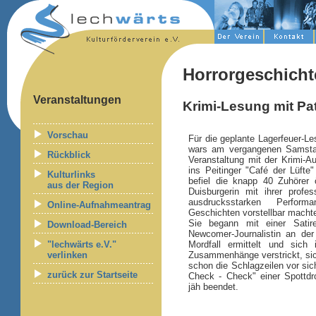
Horrorgeschicht
Veranstaltungen
Krimi-Lesung mit Pat
Vorschau
Für die geplante Lagerfeuer-Le
wars am vergangenen Samstag
Rückblick
Veranstaltung mit der Krimi-Aut
ins Peitinger "Café der Lüft
Kulturlinks
befiel die knapp 40 Zuhörer 
aus der Region
Duisburgerin mit ihrer profe
ausdrucksstarken Perfor
Online-Aufnahmeantrag
Geschichten vorstellbar macht
Sie begann mit einer Satire
Download-Bereich
Newcomer-Journalistin an der 
"lechwärts e.V."
Mordfall ermittelt und sich
verlinken
Zusammenhänge verstrickt, si
schon die Schlagzeilen vor sic
zurück zur Startseite
Check - Check" einer Spottd
jäh beendet.