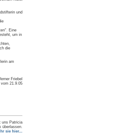
dstifterin und
die
ten". Eine
esteht, um in
chten,
ch die
lerin am
erner Friebel
" vom 21.9.05
 uns Patricia
 überlassen.
hr sie hier...