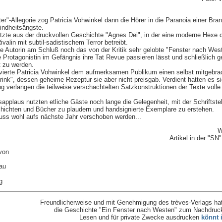
er"-Allegorie zog Patricia Vohwinkel dann die Hörer in die Paranoia einer Bran
indheitsängste.
litzte aus der druckvollen Geschichte "Agnes Dei", in der eine moderne Hexe 
valin mit subtil-sadistischem Terror betreibt.
e Autorin am Schluß noch das von der Kritik sehr gelobte "Fenster nach Wes
ie Protagonistin im Gefängnis ihre Tat Revue passieren lässt und schließlich g
t zu werden.
ierte Patricia Vohwinkel dem aufmerksamen Publikum einen selbst mitgebra
rink", dessen geheime Rezeptur sie aber nicht preisgab. Verdient hatten es si
ng verlangen die teilweise verschachtelten Satzkonstruktionen der Texte volle
pplaus nutzten etliche Gäste noch lange die Gelegenheit, mit der Schriftstel
chichten und Bücher zu plaudern und handsignierte Exemplare zu erstehen.
ss wohl aufs nächste Jahr verschoben werden...
W
Artikel in der "SN
 von
au
g
Freundlicherweise und mit Genehmigung des trèves-Verlags hat
die Geschichte "Ein Fenster nach Westen" zum Nachdruck
Lesen und für private Zwecke ausdrucken
könnt i