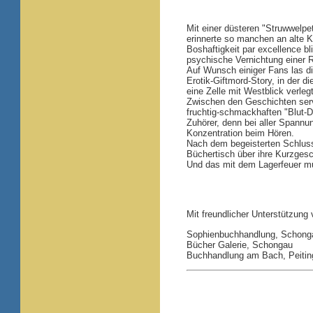
Mit einer düsteren "Struwwelpet
erinnerte so manchen an alte K
Boshaftigkeit par excellence b
psychische Vernichtung einer Ri
Auf Wunsch einiger Fans las di
Erotik-Giftmord-Story, in der d
eine Zelle mit Westblick verleg
Zwischen den Geschichten serv
fruchtig-schmackhaften "Blut-D
Zuhörer, denn bei aller Spannu
Konzentration beim Hören.
Nach dem begeisterten Schlussa
Büchertisch über ihre Kurzges
Und das mit dem Lagerfeuer mu
Mit freundlicher Unterstützung
Sophienbuchhandlung, Schong
Bücher Galerie, Schongau
Buchhandlung am Bach, Peitin