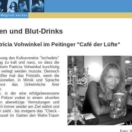
en und Blut-Drinks
ricia Vohwinkel im Peitinger "Café der Lüfte"
sung des Kulturvereins "lechwârts"
 zu kalt und nass, so dass die
orin Patricia Vohwinkel kurzfristig
e" verlegt werden musste. Dennoch
öfter mal das Frösteln, wenn die
ssionellen, in Mimik und Sprache
mance das Unheimliche ihrer
e.
, in der eine erfolgsbesessene
Polizei vorbei in einem skurrilen
 in aberwitzige Vermutungen und
ch immer wieder am Ziel wähnt und
h sieht - bis morgens das "Check -
rossel im Garten den Wahn-Traum
Foto: 