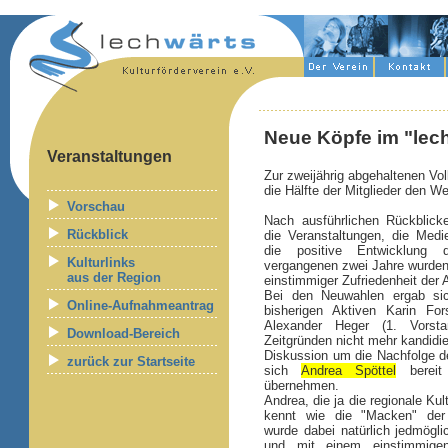
Neue Köpfe im "lec
Veranstaltungen
Zur zweijährig abgehaltenen Vo
die Hälfte der Mitglieder den 
Vorschau
Nach ausführlichen Rückblick
Rückblick
die Veranstaltungen, die Medi
die positive Entwicklung
Kulturlinks
vergangenen zwei Jahre wurden 
aus der Region
einstimmiger Zufriedenheit der
Bei den Neuwahlen ergab si
Online-Aufnahmeantrag
bisherigen Aktiven Karin For
Alexander Heger (1. Vorst
Download-Bereich
Zeitgründen nicht mehr kandidie
Diskussion um die Nachfolge de
zurück zur Startseite
sich
Andrea Spöttel
bereit 
übernehmen.
Andrea, die ja die regionale Ku
kennt wie die "Macken" der 
wurde dabei natürlich jedmögl
und mit einem einstimmigen