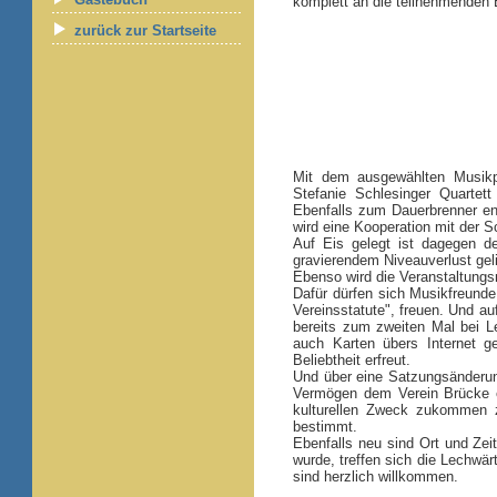
komplett an die teilnehmenden
zurück zur Startseite
Mit dem ausgewählten Musik
Stefanie Schlesinger Quartet
Ebenfalls zum Dauerbrenner entw
wird eine Kooperation mit der 
Auf Eis gelegt ist dagegen de
gravierendem Niveauverlust geli
Ebenso wird die Veranstaltungs
Dafür dürfen sich Musikfreunde
Vereinsstatute", freuen. Und a
bereits zum zweiten Mal bei 
auch Karten übers Internet g
Beliebtheit erfreut.
Und über eine Satzungsänderun
Vermögen dem Verein Brücke e.
kulturellen Zweck zukommen z
bestimmt.
Ebenfalls neu sind Ort und Zei
wurde, treffen sich die Lechwär
sind herzlich willkommen.