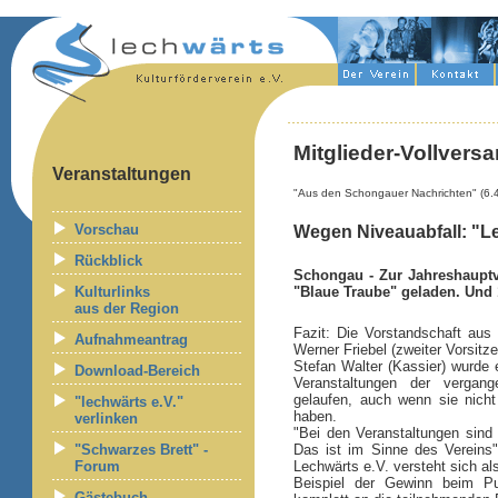
Mitglieder-Vollver
Veranstaltungen
"Aus den Schongauer Nachrichten" (6.
Vorschau
Wegen Niveauabfall: "Le
Rückblick
Schongau - Zur Jahreshauptv
Kulturlinks
"Blaue Traube" geladen. Und 
aus der Region
Fazit: Die Vorstandschaft aus 
Aufnahmeantrag
Werner Friebel (zweiter Vorsit
Stefan Walter (Kassier) wurde 
Download-Bereich
Veranstaltungen der vergan
gelaufen, auch wenn sie nich
"lechwärts e.V."
haben.
verlinken
"Bei den Veranstaltungen sind 
"Schwarzes Brett" -
Das ist im Sinne des Vereins"
Forum
Lechwärts e.V. versteht sich al
Beispiel der Gewinn beim Pu
Gästebuch