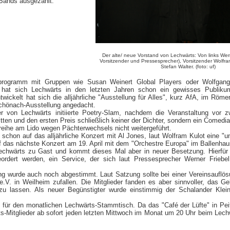
 Bands ausgezahlt.
Der alte/ neue Vorstand von Lechwärts: Von links Wern
Vorsitzender und Pressesprecher), Vorsitzender Wolfra
Stefan Walter. (foto: uf)
programm mit Gruppen wie Susan Weinert Global Players oder Wolfgan
t hat sich Lechwärts in den letzten Jahren schon ein gewisses Publik
ickelt hat sich die alljährliche "Ausstellung für Alles", kurz AfA, im Röme
Schönach-Ausstellung angedacht.
r von Lechwärts initiierte Poetry-Slam, nachdem die Veranstaltung vor z
tten und den ersten Preis schließlich keiner der Dichter, sondern ein Comedia
reihe am Lido wegen Pächterwechsels nicht weitergeführt.
 schon auf das alljährliche Konzert mit Al Jones, laut Wolfram Kulot eine 
uf das nächste Konzert am 19. April mit dem "Orchestre Europa" im Ballenhau
Lechwärts zu Gast und kommt dieses Mal aber in neuer Besetzung. Hierfür
eordert werden, ein Service, der sich laut Pressesprecher Werner Friebe
g wurde auch noch abgestimmt. Laut Satzung sollte bei einer Vereinsauflösu
V. in Weilheim zufallen. Die Mitglieder fanden es aber sinnvoller, das Ge
u lassen. Als neuer Begünstigter wurde einstimmig der Schalander Klei
t für den monatlichen Lechwärts-Stammtisch. Da das "Café der Lüfte" in Pe
ts-Mitglieder ab sofort jeden letzten Mittwoch im Monat um 20 Uhr beim Lechwi