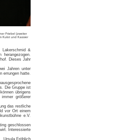
er Friebel (zweiter
m Kulot und Kassier
g Lakerschmid &
um herangezogen.
rhof. Dieses Jahr
wei Jahren unter
n errungen hatte.
"unausgesprochene
s. Die Gruppe ist
 können übrigens
l immer größerer
ng das restliche
ld vor Ort einem
nkunstbühne e.V.
iting geschlossen
rt. Interessierte
Ursula Fröhlich