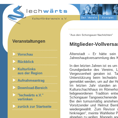
"Aus den Schongauer Nachrichten"
Veranstaltungen
Mitglieder-Vollvers
Altenstadt – Er hätte sei
Vorschau
Jahreshauptversammlung des Kul
Rückblick
In den letzten Jahren ist es um
Kulturlinks
Grundgedanke des Vereins, Leu
aus der Region
Vergessenheit geraten ist. T
Unterstützung beim lechwärts
Aufnahmeantrag
gemeldet werden, um auf der Ho
Im letzten Jahr standen an 
Download-Bereich
Kulturschachthaus im Römerhof,
liebgewordenen Tradition ent
"lechwärts e.V."
Schongauer Tangowochenende im 
verlinken
Bei den turnusmäßig anstehend
Vorsitzender und Helmut Bern
zurück zur Startseite
wiedergewählt. Zum Revisor w
hinkriegen“, meinte Wahlleiter
abgeben zu wollen. Mangels ande